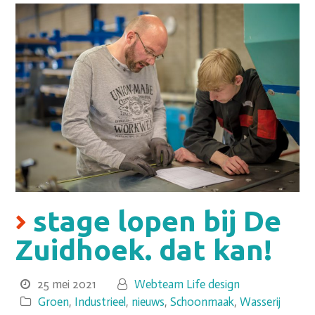
stage lopen bij De
Zuidhoek. dat kan!
25 mei 2021
Webteam Life design
Groen
,
Industrieel
,
nieuws
,
Schoonmaak
,
Wasserij