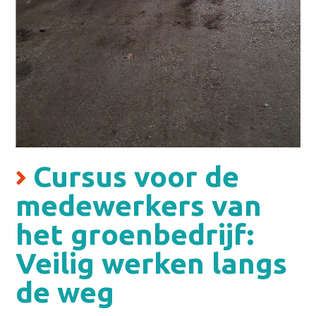
Cursus voor de
medewerkers van
het groenbedrijf:
Veilig werken langs
de weg