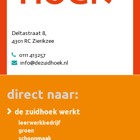
Deltastraat 8,
4301 RC Zierikzee
0111 413257
info@dezuidhoek.nl
direct naar:
de zuidhoek werkt
leerwerkbedrijf
groen
schoonmaak