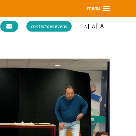
A
contactgegevens
A
A