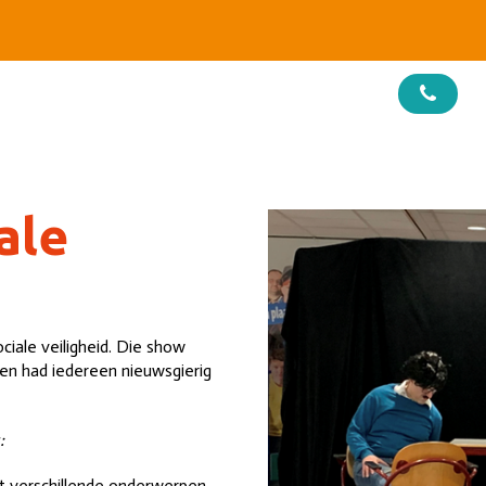
ale
iale veiligheid. Die show
 en had iedereen nieuwsgierig
:
t verschillende onderwerpen