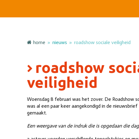
home
»
nieuws
»
roadshow sociale veiligheid
roadshow soci
veiligheid
Woensdag 8 februari was het zover. De Roadshow soc
was al een paar keer aangekondigd in de nieuwsbrief
gemaakt.
Een weergave van de indruk die is opgedaan die dag
2 acteurs voerden verschillende toneelstukjes op me