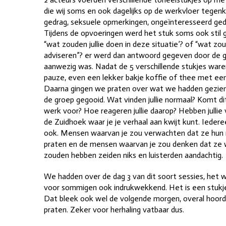
die wij soms en ook dagelijks op de werkvloer tege
gedrag, seksuele opmerkingen, ongeïnteresseerd gedr
Tijdens de opvoeringen werd het stuk soms ook stil 
“wat zouden jullie doen in deze situatie’? of “wat zou
adviseren”? er werd dan antwoord gegeven door de gr
aanwezig was. Nadat de 5 verschillende stukjes wa
pauze, even een lekker bakje koffie of thee met een 
Daarna gingen we praten over wat we hadden gezien 
de groep gegooid. Wat vinden jullie normaal? Komt dit 
werk voor? Hoe reageren jullie daarop? Hebben julli
de Zuidhoek waar je je verhaal aan kwijt kunt. Ieder
ook. Mensen waarvan je zou verwachten dat ze hun m
praten en de mensen waarvan je zou denken dat ze we
zouden hebben zeiden niks en luisterden aandachtig.
We hadden over de dag 3 van dit soort sessies, het 
voor sommigen ook indrukwekkend. Het is een stuk
Dat bleek ook wel de volgende morgen, overal hoord
praten. Zeker voor herhaling vatbaar dus.