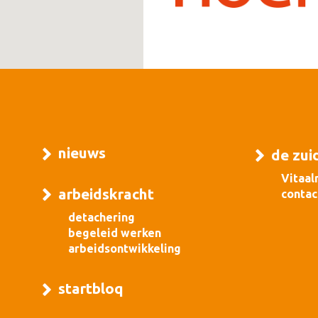
nieuws
de zui
Vitaal
arbeidskracht
contac
detachering
begeleid werken
arbeidsontwikkeling
startbloq