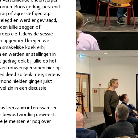
nkomen. Boos gedrag, pestend
ag of agressief gedrag.
gelegd en werd er gevraagd,
den jullie zeggen of
oep die tijdens de sessie
ren opgevoerd kregen we
smakelijke koek erbij.
en werden er stellingen in
gedrag ook bij jullie op het
e vertrouwenspersonen hier op
een deed zo leuk mee, serieus
ond hielden gingen juist
l zin in een discussie
was leerzaam interessant en
je bewustwording geweest.
e je mensen er nog over